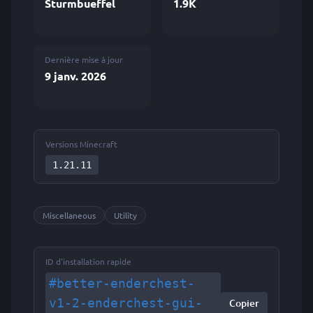
Sturmbueffel
1.9K
Dernière mise à jour
9 janv. 2026
Versions Minecraft
1.21.11
Miscellaneous
Utility
ID d'installation rapide
#better-enderchest-
v1-2-enderchest-gui-
Copier