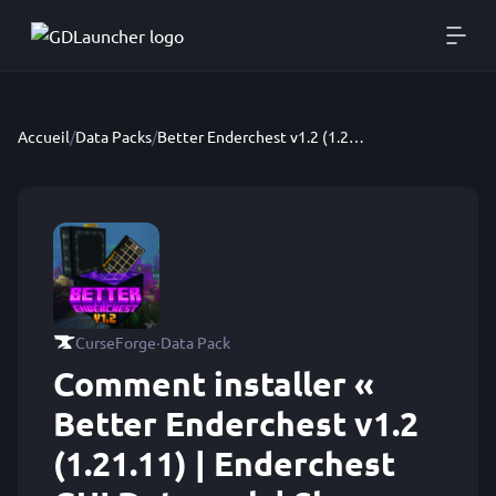
Accueil
/
Data Packs
/
Better Enderchest v1.2 (1.21.11) | Enderchest GUI Datapack | Shop, Post, Level & even more! | NEW GRAVEYARD FEATURE!
·
CurseForge
Data Pack
Comment installer «
Better Enderchest v1.2
(1.21.11) | Enderchest