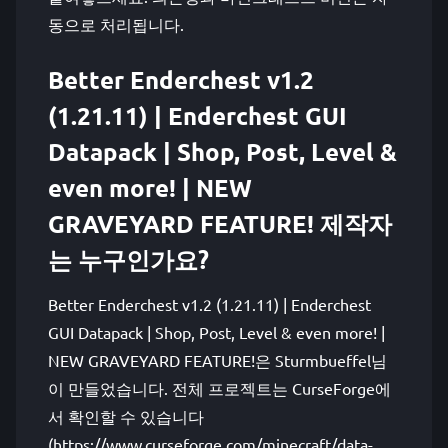
동으로 처리됩니다.
Better Enderchest v1.2
(1.21.11) | Enderchest GUI
Datapack | Shop, Post, Level &
even more! | NEW
GRAVEYARD FEATURE! 제작자
는 누구인가요?
Better Enderchest v1.2 (1.21.11) | Enderchest
GUI Datapack | Shop, Post, Level & even more! |
NEW GRAVEYARD FEATURE!은 Sturmbueffel님
이 만들었습니다. 전체 프로젝트는 CurseForge에
서 확인할 수 있습니다
(https://www.curseforge.com/minecraft/data-