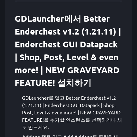
GDLauncher에서 Better
Enderchest v1.2 (1.21.11) |
Enderchest GUI Datapack
| Shop, Post, Level & even
more! | NEW GRAVEYARD
FEATURE! 설치하기
GDLauncher를 열고 Better Enderchest v1.2
(1.21.11) | Enderchest GUI Datapack | Shop,
Post, Level & even more! | NEW GRAVEYARD
FEATURE!을 추가할 인스턴스를 선택하거나 새
로 만드세요.
Addons
탭을 열고
Add Addons
를 클릭하세