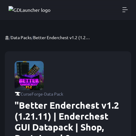
홈
/
Data Packs
/
Better Enderchest v1.2 (1.21.11) | Enderchest GUI Datapack | Shop, Post, Level & even more! | NEW GRAVEYARD FEATURE!
·
CurseForge
Data Pack
"Better Enderchest v1.2
(1.21.11) | Enderchest
GUI Datapack | Shop,