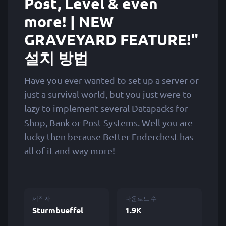
Post, Level & even
more! | NEW
GRAVEYARD FEATURE!"
설치 방법
Have you ever wanted to set up a server or
just a survival world, but you just were to
lazy to implement several Datapacks for
Shop, Bank or Post Systems. Well you are
lucky then because Better Enderchest has
all of it and way more!
제작자
다운로드 수
Sturmbueffel
1.9K