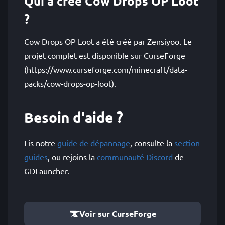
Qui a créé Cow Drops OP Loot
?
Cow Drops OP Loot a été créé par Zensiyoo. Le
projet complet est disponible sur CurseForge
(https://www.curseforge.com/minecraft/data-
packs/cow-drops-op-loot).
Besoin d'aide ?
Lis notre
guide de dépannage
, consulte la
section
guides
, ou rejoins la
communauté Discord
de
GDLauncher.
Voir sur CurseForge