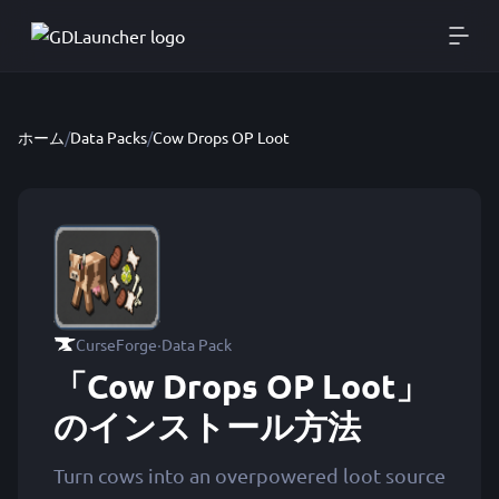
ホーム
/
Data Packs
/
Cow Drops OP Loot
·
CurseForge
Data Pack
「Cow Drops OP Loot」
のインストール方法
Turn cows into an overpowered loot source