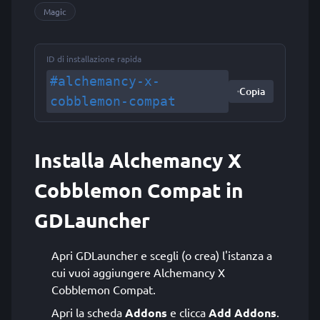
Magic
ID di installazione rapida
#alchemancy-x-
Copia
cobblemon-compat
Installa Alchemancy X
Cobblemon Compat in
GDLauncher
Apri GDLauncher e scegli (o crea) l'istanza a
cui vuoi aggiungere Alchemancy X
Cobblemon Compat.
Apri la scheda
Addons
e clicca
Add Addons
.