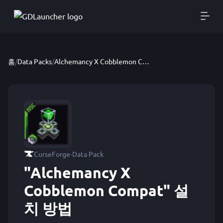
홈
/
Data Packs
/
Alchemancy X Cobblemon Compat
·
CurseForge
Data Pack
"Alchemancy X
Cobblemon Compat" 설
치 방법