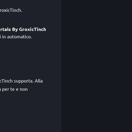
roxicTinch.
rtals By GroxicTinch
 in automatico.
cTinch supporta. Alla
à per te e non