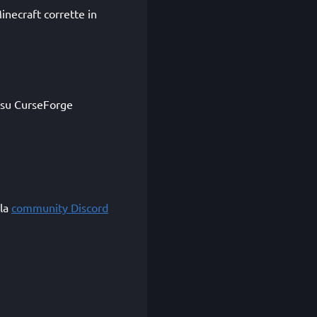
necraft corrette in
a su CurseForge
lla
community Discord