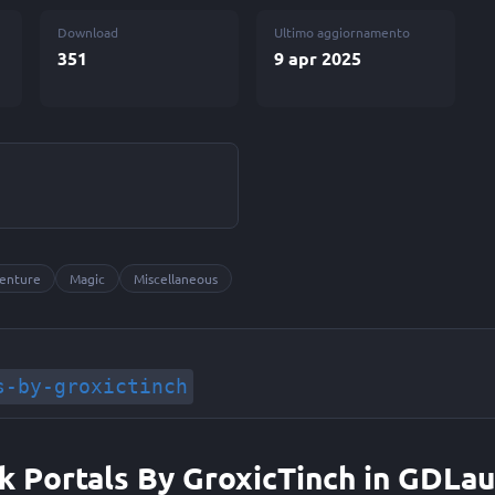
Download
Ultimo aggiornamento
351
9 apr 2025
enture
Magic
Miscellaneous
s-by-groxictinch
ok Portals By GroxicTinch in GDLa