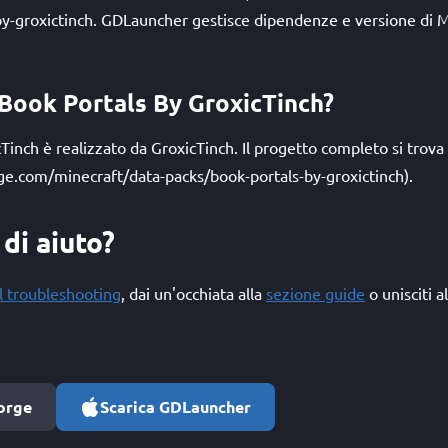
y-groxictinch. GDLauncher gestisce dipendenze e versione di Mi
 Book Portals By GroxicTinch?
Tinch è realizzato da GroxicTinch. Il progetto completo si trov
ge.com/minecraft/data-packs/book-portals-by-groxictinch).
di aiuto?
l troubleshooting
, dai un'occhiata alla
sezione guide
o unisciti a
orge
Scarica GDLauncher