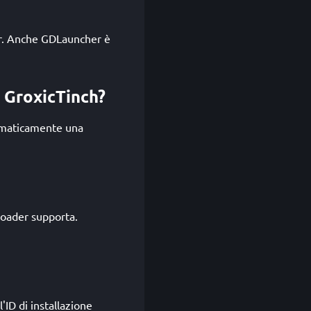
her. Anche GDLauncher è
 GroxicTinch?
omaticamente una
loader supporta.
'ID di installazione