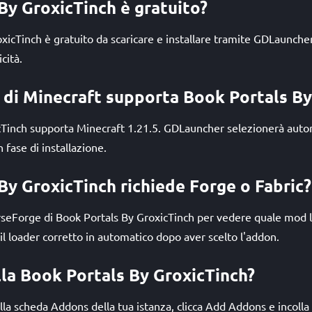
By GroxicTinch è gratuito?
oxicTinch è gratuito da scaricare e installare tramite GDLaunc
cità.
i di Minecraft supporta Book Portals By
cTinch supporta Minecraft 1.21.5. GDLauncher selezionerà aut
 fase di installazione.
By GroxicTinch richiede Forge o Fabric?
rseForge di Book Portals By GroxicTinch per vedere quale mod 
il loader corretto in automatico dopo aver scelto l'addon.
lla Book Portals By GroxicTinch?
la scheda Addons della tua istanza, clicca Add Addons e incolla l