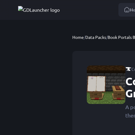
H
Home
/
Data Packs
/
Book Portals 
C
C
G
A p
the