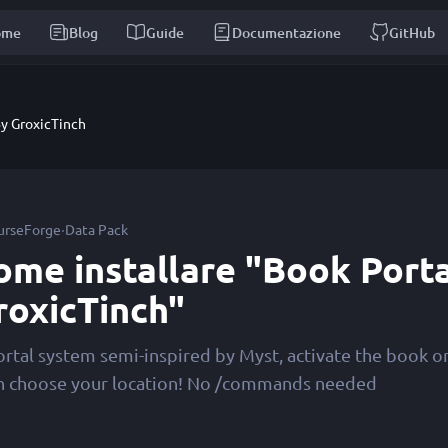
ome
Blog
Guide
Documentazione
GitHub
By GroxicTinch
·
urseForge
Data Pack
ome installare "Book Porta
roxicTinch"
ortal system semi-inspired by Myst, activate the book o
n choose your location! No /commands needed