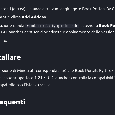
cegli (o crea) l'istanza a cui vuoi aggiungere Book Portals By G
ons
e clicca
Add Addons
.
allazione rapida
, seleziona
Book Po
#book-portals-by-groxictinch
. GDLauncher gestisce dipendenze e abbinamento delle versioni
nito.
tallare
versione di Minecraft corrisponda a ciò che Book Portals By Groxi
se, sono supportate 1.21.5. GDLauncher controlla la compatibilit
mpatibile con l'istanza scelta.
equenti