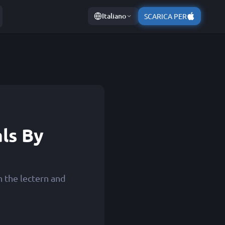
Italiano
SCARICA PER
ls By
n the lectern and