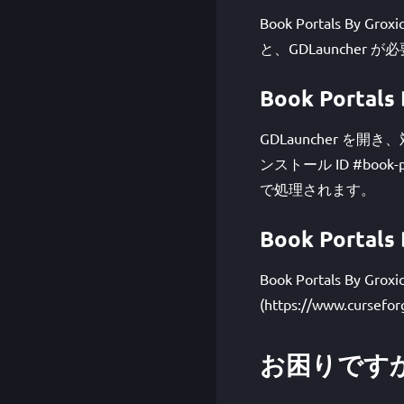
Book Portals B
と、GDLaunche
Book Port
GDLauncher を
ンストール ID #book-
で処理されます。
Book Porta
Book Portals By 
(https://www.cursef
お困りです