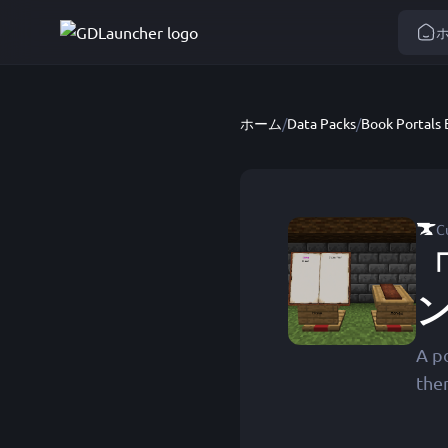
ホーム
/
Data Packs
/
Book Portals 
C
「
A p
the