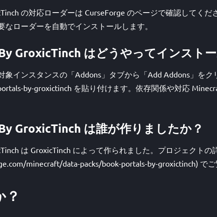
y GroxicTinch の対応ローダーは CurseForge のページで確認
r が必要なローダーを自動でインストールします。
als By GroxicTinch はどうやってイン
開き、対象インスタンスの「Addons」タブから「Add Addons」
portals-by-groxictinch を貼り付けます。依存関係や対応 Min
ls By GroxicTinch は誰が作りましたか？
GroxicTinch は GroxicTinch によって作られました。プロジェクトの詳
orge.com/minecraft/data-packs/book-portals-by-groxict
か？