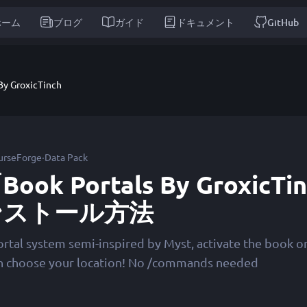
ホーム
ブログ
ガイド
ドキュメント
GitHub
By GroxicTinch
·
urseForge
Data Pack
Book Portals By Groxic
ンストール方法
ortal system semi-inspired by Myst, activate the book o
n choose your location! No /commands needed