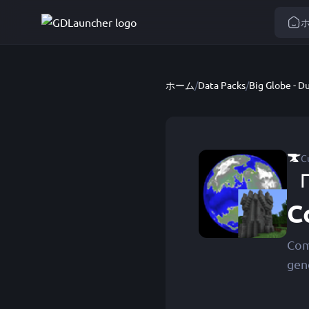
ホーム
/
Data Packs
/
C
「
C
Com
gen