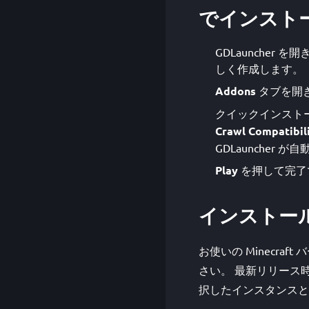
でインスト
GDLauncher を開
しく作成します。
Addons
タブを開
クイックインストー
Crawl Compatibil
GDLauncher 
Play
を押して完了
インストー
お使いの Minecraft バ
さい。 最新リリース時点で
択したインスタンスと