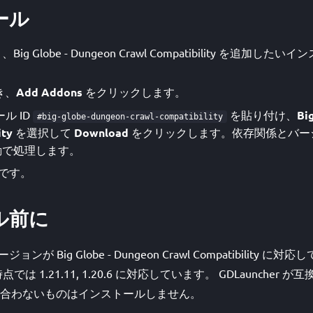
ール
き、Big Globe - Dungeon Crawl Compatibility を追
き、
Add Addons
をクリックします。
ル ID
を貼り付け、
Bi
#big-globe-dungeon-crawl-compatibility
ity
を選択して
Download
をクリックします。依存関係とバー
が自動で処理します。
です。
ル前に
ージョンが Big Globe - Dungeon Crawl Compatibilit
は 1.21.11, 1.20.6 に対応しています。 GDLauncher
合わないものはインストールしません。