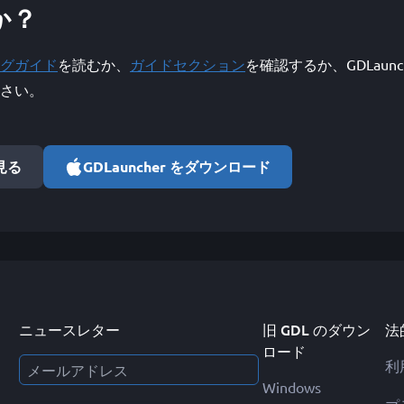
か？
グガイド
を読むか、
ガイドセクション
を確認するか、GDLaunc
さい。
で見る
GDLauncher をダウンロード
ニュースレター
旧 GDL のダウン
法
ロード
利
Windows