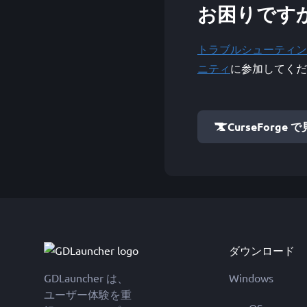
お困りです
トラブルシューティン
ニティ
に参加してくだ
CurseForge 
ダウンロード
GDLauncher は、
Windows
ユーザー体験を重