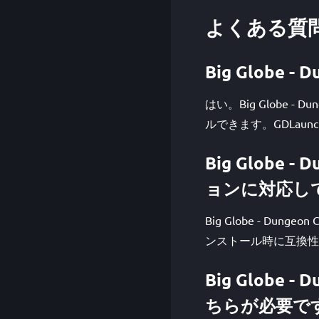
よくある質
Big Globe -
はい。Big Globe - 
ルできます。GDLau
Big Globe - 
ョンに対応し
Big Globe - Dungeo
ンストール時に互換性
Big Globe - 
ちらが必要で