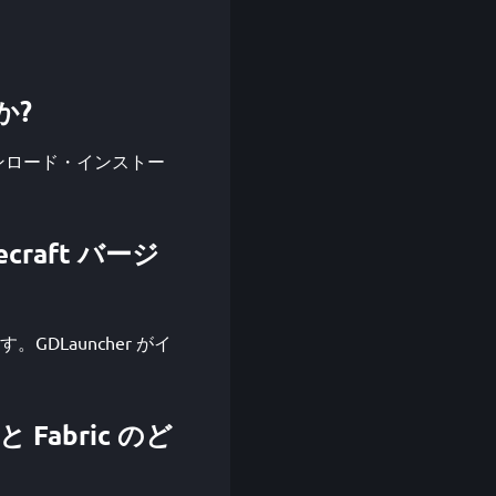
すか?
無料でダウンロード・インストー
necraft バージ
しています。GDLauncher がイ
e と Fabric のど