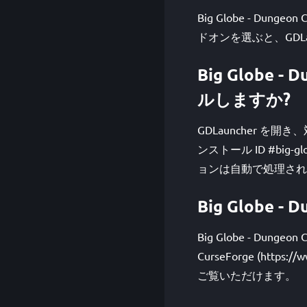
Big Globe - Dun
ドオンを選ぶと、GDL
Big Globe 
ルしますか?
GDLauncher を
ンストール ID #big-gl
ョンは自動で処理され
Big Globe -
Big Globe - Dung
CurseForge (https://w
ご覧いただけます。