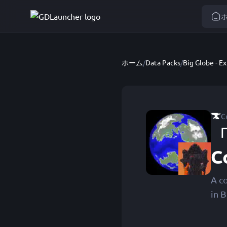
ホーム
/
Data Packs
/
C
「
C
A co
in 