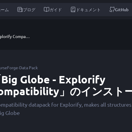
ホーム
ブログ
ガイド
ドキュメント
GitHub
Big Globe - Explorify Compatibility
·
urseForge
Data Pack
Big Globe - Explorify
ompatibility」のインス
mpatibility datapack for Explorify, makes all structures
Big Globe