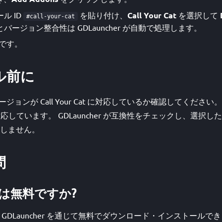
ル ID
を貼り付け、
Call Your Cat
を選択して
#call-your-cat
ージョン整合性は GDLauncher が自動で処理します。
です。
ル前に
t バージョンが Call Your Cat に対応しているか確認してくだ
1.11 に対応しています。 GDLauncher が互換性をチェックし、
しません。
問
Cat は無料ですか?
at は GDLauncher を通じて無料でダウンロード・インストールできま