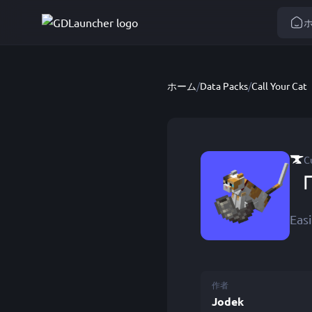
ホーム
/
Data Packs
/
Call Your Cat
C
「
Easi
作者
Jodek