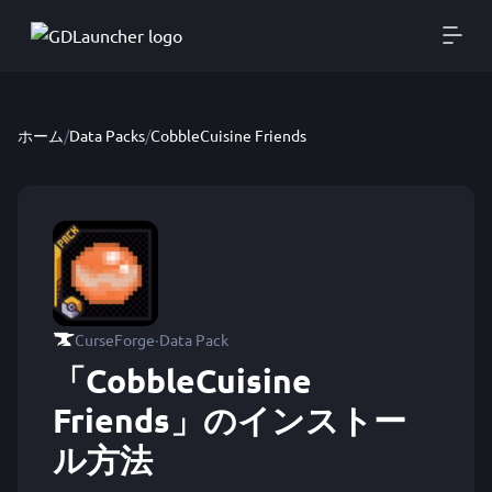
ホーム
/
Data Packs
/
CobbleCuisine Friends
·
CurseForge
Data Pack
「CobbleCuisine
Friends」のインストー
ル方法