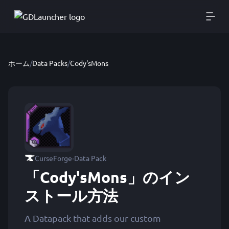
ホーム
/
Data Packs
/
Cody'sMons
·
CurseForge
Data Pack
「Cody'sMons」のイン
ストール方法
A Datapack that adds our custom