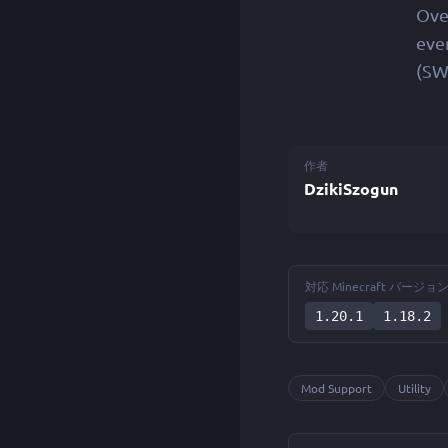
Ove
eve
(SW
作者
DzikiSzogun
対応 Minecraft バージョ
1.20.1
1.18.2
Mod Support
Utility