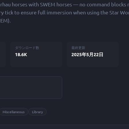
rhau horses with SWEM horses — no command blocks r
ry tick to ensure full immersion when using the Star 
EM).
ダウンロード数
最終更新
18.6K
2025年5月22日
ン
Miscellaneous
Library