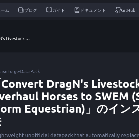
ホーム
ブログ
ガイド
ドキュメント
GitHub
Convert DragN's Livestock Overhaul Horses to SWEM (Star Worm Equestrian)
·
urseForge
Data Pack
Convert DragN's Livestoc
verhaul Horses to SWEM (
orm Equestrian)」の
法
ightweight unofficial datapack that automatically replac