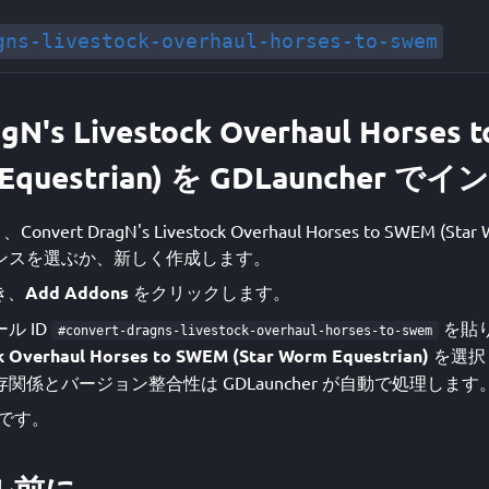
gns-livestock-overhaul-horses-to-swem
gN's Livestock Overhaul Horses
m Equestrian) を GDLauncher 
onvert DragN's Livestock Overhaul Horses to SWEM (Star
ンスを選ぶか、新しく作成します。
き、
Add Addons
をクリックします。
ル ID
を貼
#convert-dragns-livestock-overhaul-horses-to-swem
k Overhaul Horses to SWEM (Star Worm Equestrian)
を選択
関係とバージョン整合性は GDLauncher が自動で処理します
です。
ル前に