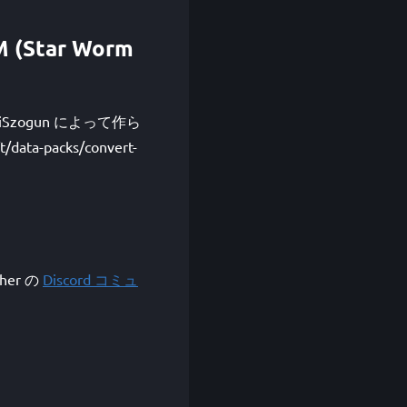
M (Star Worm
 DzikiSzogun によって作ら
ta-packs/convert-
her の
Discord コミュ