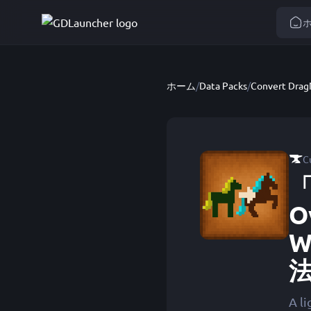
ホーム
/
Data Packs
/
C
「
O
W
A l