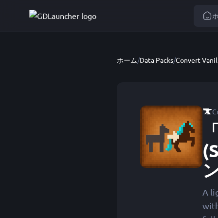
ホーム
/
Data Packs
/
C
「
(
A li
wit