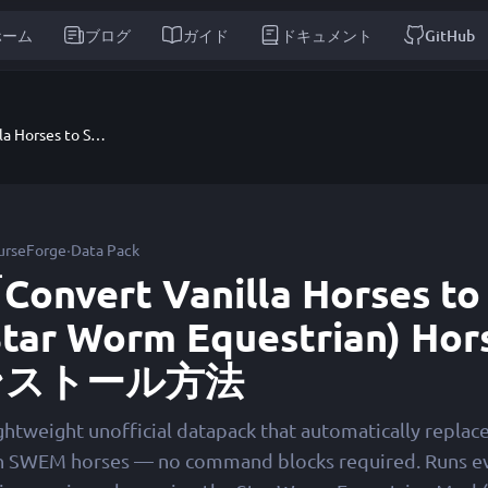
ホーム
ブログ
ガイド
ドキュメント
GitHub
Convert Vanilla Horses to SWEM (Star Worm Equestrian) Horses
·
urseForge
Data Pack
Convert Vanilla Horses t
Star Worm Equestrian) H
ンストール方法
ghtweight unofficial datapack that automatically replace
h SWEM horses — no command blocks required. Runs eve