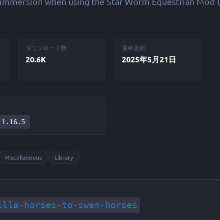
l immersion when using the Star Worm Equestrian Mod
ダウンロード数
最終更新
20.6K
2025年5月21日
ン
1.16.5
Miscellaneous
Library
illa-horses-to-swem-horses