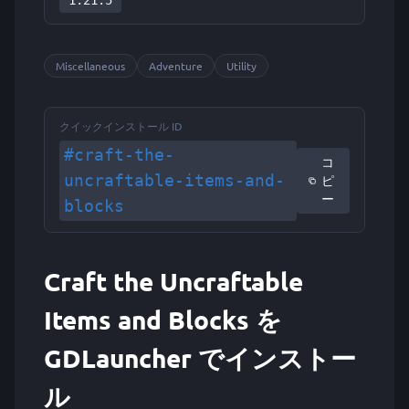
1.21.5
Miscellaneous
Adventure
Utility
クイックインストール ID
#craft-the-
コ
uncraftable-items-and-
ピ
ー
blocks
Craft the Uncraftable
Items and Blocks を
GDLauncher でインストー
ル