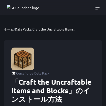
ホーム
/
Data Packs
/
Craft the Uncraftable Items and Blocks
·
CurseForge
Data Pack
「Craft the Uncraftable
Items and Blocks」のイ
ンストール方法