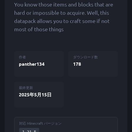
You know those items and blocks that are
hard or impossible to acquire. Well, this
datapack allows you to craft some if not
most of those things
作者
ダウンロード数
panther134
178
最終更新
2025年5月15日
対応 Minecraft バージョン