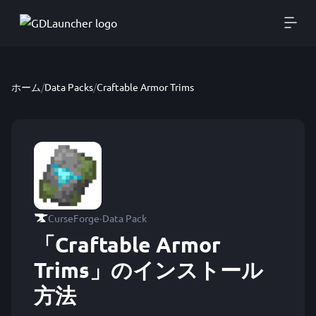
ホーム
/
Data Packs
/
Craftable Armor Trims
·
CurseForge
Data Pack
「Craftable Armor
Trims」のインストール
方法