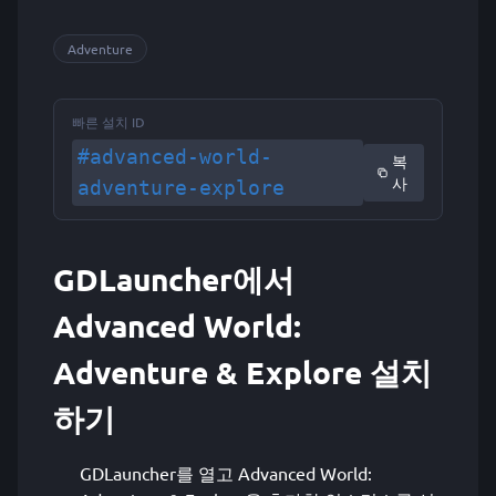
Adventure
빠른 설치 ID
#advanced-world-
복
사
adventure-explore
GDLauncher에서
Advanced World:
Adventure & Explore 설치
하기
GDLauncher를 열고 Advanced World: