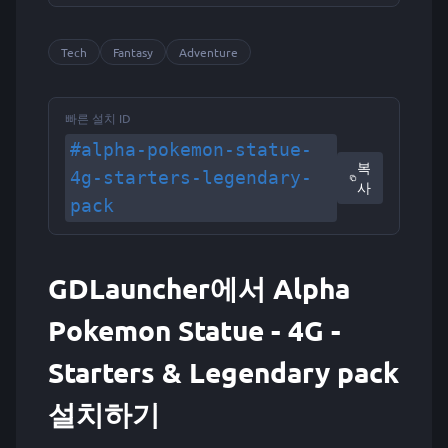
Tech
Fantasy
Adventure
빠른 설치 ID
#alpha-pokemon-statue-
복
4g-starters-legendary-
사
pack
GDLauncher에서 Alpha
Pokemon Statue - 4G -
Starters & Legendary pack
설치하기