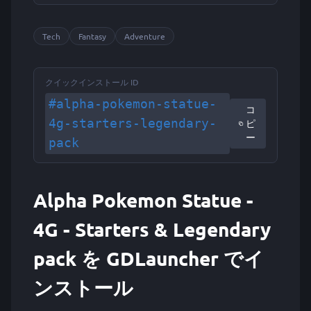
Tech
Fantasy
Adventure
クイックインストール ID
#alpha-pokemon-statue-
コ
4g-starters-legendary-
ピ
ー
pack
Alpha Pokemon Statue -
4G - Starters & Legendary
pack を GDLauncher でイ
ンストール