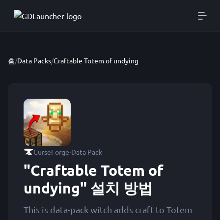
홈
/
Data Packs
/
Craftable Totem of undying
·
CurseForge
Data Pack
"Craftable Totem of
undying" 설치 방법
This is data-pack witch adds craft to Totem