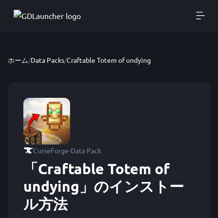
ホーム
/
Data Packs
/
Craftable Totem of undying
·
CurseForge
Data Pack
「Craftable Totem of
undying」のインストー
ル方法