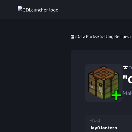
홈
/
Data Packs
/
Crafting Recipes+
C
"
Make
제작자
Jay0Jantern