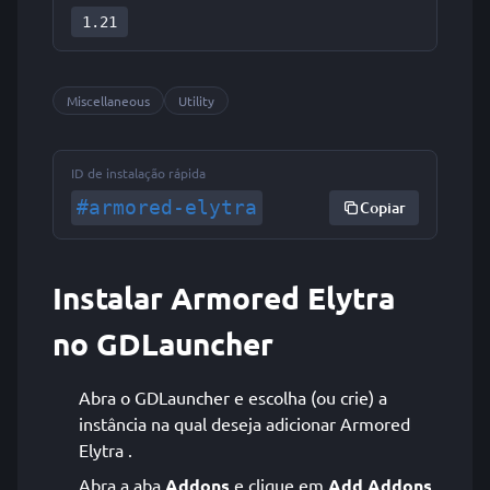
1.21
Miscellaneous
Utility
ID de instalação rápida
#armored-elytra
Copiar
Instalar Armored Elytra
no GDLauncher
Abra o GDLauncher e escolha (ou crie) a
instância na qual deseja adicionar Armored
Elytra .
Abra a aba
Addons
e clique em
Add Addons
.