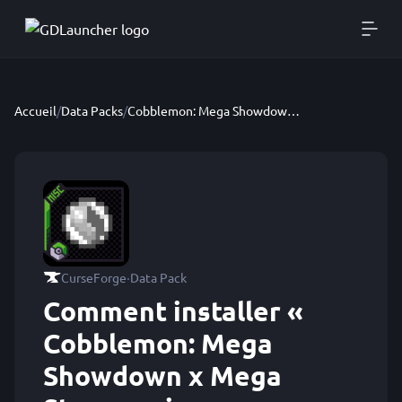
Accueil
/
Data Packs
/
Cobblemon: Mega Showdown x Mega Stone recipes
·
CurseForge
Data Pack
Comment installer «
Cobblemon: Mega
Showdown x Mega