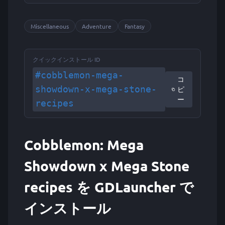
Miscellaneous
Adventure
Fantasy
クイックインストール ID
#cobblemon-mega-
コ
showdown-x-mega-stone-
ピ
ー
recipes
Cobblemon: Mega
Showdown x Mega Stone
recipes を GDLauncher で
インストール