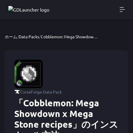
ホーム
/
Data Packs
/
Cobblemon: Mega Showdown x Mega Stone recipes
·
CurseForge
Data Pack
「Cobblemon: Mega
Showdown x Mega
Stone recipes」のインス