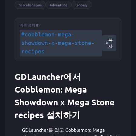
Miscellaneous
Adventure
Fantasy
빠른 설치 ID
#cobblemon-mega-
복
showdown-x-mega-stone-
사
recipes
GDLauncher에서
Cobblemon: Mega
Showdown x Mega Stone
recipes 설치하기
GDLauncher를 열고 Cobblemon: Mega