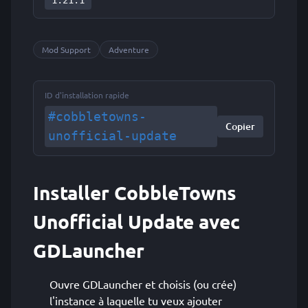
1.21.1
Mod Support
Adventure
ID d'installation rapide
#cobbletowns-
Copier
unofficial-update
Installer CobbleTowns
Unofficial Update avec
GDLauncher
Ouvre GDLauncher et choisis (ou crée)
l'instance à laquelle tu veux ajouter