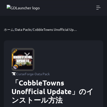
ホーム
/
Data Packs
/
CobbleTowns Unofficial Update
·
CurseForge
Data Pack
「CobbleTowns
Unofficial Update」のイ
ンストール方法