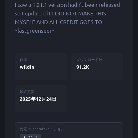
I saw a 1.21.1 version hadn't been released
so I updated it I DID NOT MAKE THIS
MYSELF AND ALL CREDIT GOES TO
*lastgreenseer*
作者
ダウンロード数
wildin
91.2K
最終更新
2025年12月24日
対応 Minecraft バージョン