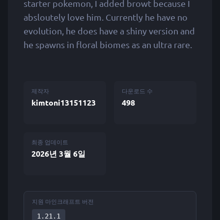
starter pokemon, I added browt because I
absloutely love him. Currently he have no
evolution, he does have a shiny version and
he spawns in floral biomes as an ultra rare.
제작자
다운로드 수
kimtoni13151123
498
최종 업데이트
2026년 3월 6일
지원 마인크래프트 버전
1.21.1