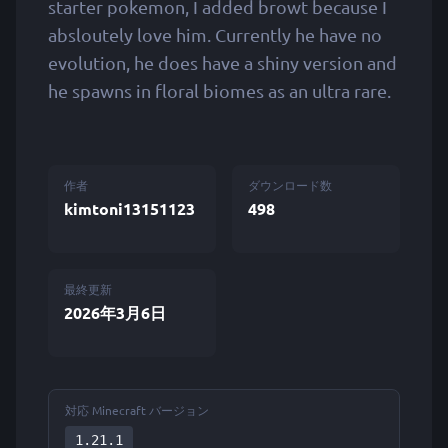
starter pokemon, I added browt because I
absloutely love him. Currently he have no
evolution, he does have a shiny version and
he spawns in floral biomes as an ultra rare.
作者
ダウンロード数
kimtoni13151123
498
最終更新
2026年3月6日
対応 Minecraft バージョン
1.21.1