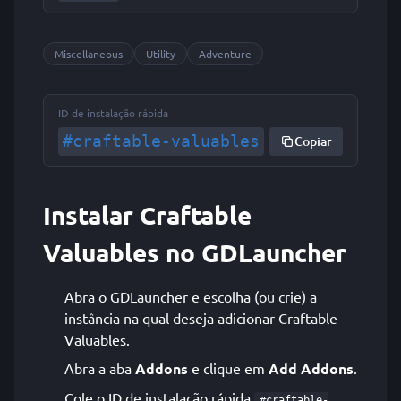
Miscellaneous
Utility
Adventure
ID de instalação rápida
#craftable-valuables
Copiar
Instalar Craftable
Valuables no GDLauncher
Abra o GDLauncher e escolha (ou crie) a
instância na qual deseja adicionar Craftable
Valuables.
Abra a aba
Addons
e clique em
Add Addons
.
Cole o ID de instalação rápida
#craftable-