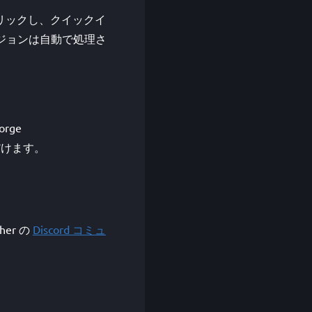
をクリックし、クイックイ
t バージョンは自動で処理さ
rge
覧いただけます。
her の
Discord コミュ