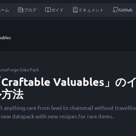
ホーム
ブログ
ガイド
ドキュメント
GitHub
uables
·
urseForge
Data Pack
Craftable Valuables
ル方法
ft anything rare from lead to chainmail without travell
s new datapack with new recipes for rare items.