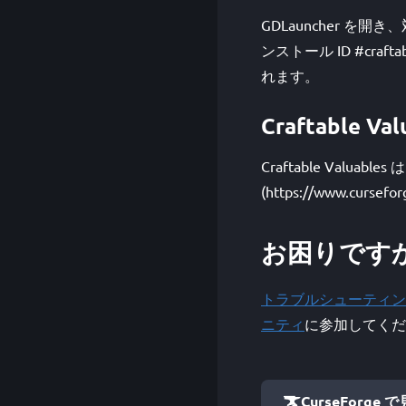
GDLauncher を
ンストール ID #craf
れます。
Craftable
Craftable Valua
(https://www.cursef
お困りです
トラブルシューティン
ニティ
に参加してくだ
CurseForge 