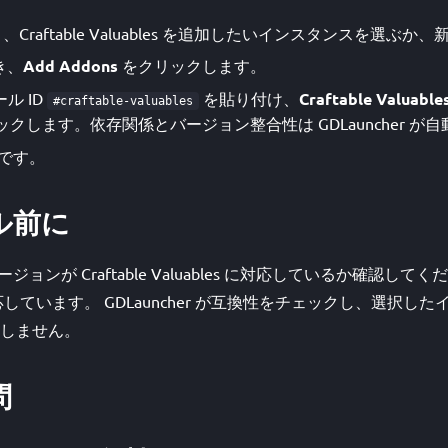
を開き、Craftable Valuables を追加したいインスタンスを選
き、
Add Addons
をクリックします。
ル ID
を貼り付け、
Craftable Valuable
#craftable-valuables
クします。依存関係とバージョン整合性は GDLauncher が
です。
ル前に
t バージョンが Craftable Valuables に対応しているか確認し
に対応しています。 GDLauncher が互換性をチェックし、選択
しません。
問