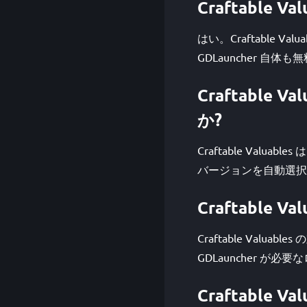
Craftable 
はい。Craftable 
GDLauncher 自
Craftable
か?
Craftable Valua
バージョンを自動選択
Craftable 
Craftable Val
GDLauncher 
Craftable