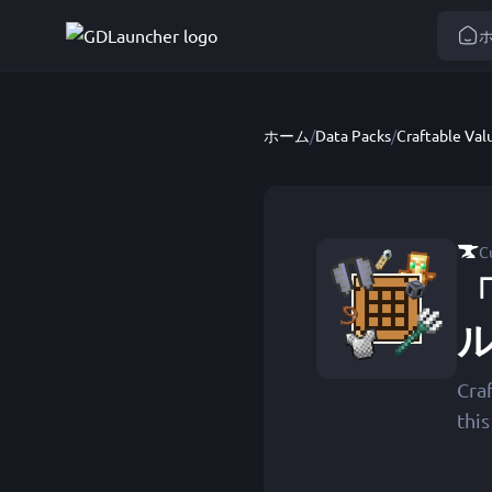
ホーム
/
Data Packs
/
Craftable Val
C
「
Cra
thi