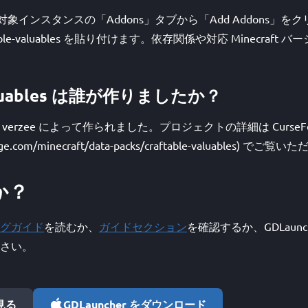
開き、対象インスタンスの「Addons」タブから「Add Addons」
table-valuables を貼り付けます。依存関係や対応 Minecraf
 Valuables は誰が作りましたか？
bles は verzee によって作られました。プロジェクトの詳細は CurseFo
orge.com/minecraft/data-packs/craftable-valuables) でご
か？
グガイド
を読むか、
ガイドセクション
を確認するか、GDLaunc
さい。
で見る
GDLauncher をダウンロード