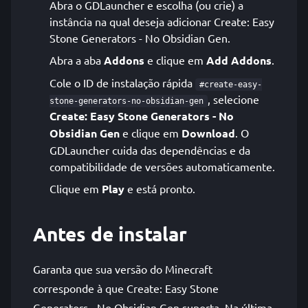
Abra o GDLauncher e escolha (ou crie) a
instância na qual deseja adicionar Create: Easy
Stone Generators - No Obsidian Gen.
Abra a aba
Addons
e clique em
Add Addons
.
Cole o ID de instalação rápida
#create-easy-
, selecione
stone-generators-no-obsidian-gen
Create: Easy Stone Generators - No
Obsidian Gen
e clique em
Download
. O
GDLauncher cuida das dependências e da
compatibilidade de versões automaticamente.
Clique em
Play
e está pronto.
Antes de instalar
Garanta que sua versão do Minecraft
corresponde à que Create: Easy Stone
Generators - No Obsidian Gen suporta. Na última