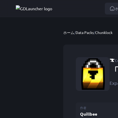
ホーム
/
Data Packs
/
Chunklock
C
「
Exp
作者
Quillbee