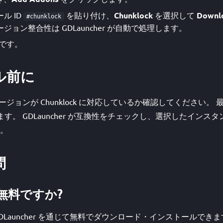
ル ID
を貼り付け、
Chunklock
を選択して
Downl
#chunklock
ョン整合性は GDLauncher が自動で処理します。
です。
ル前に
ft バージョンが Chunklock に対応しているか確認してください
ています。 GDLauncher が互換性をチェックし、選択したイン
。
問
 は無料ですか?
は GDLauncher を通じて無料でダウンロード・インストールできます。