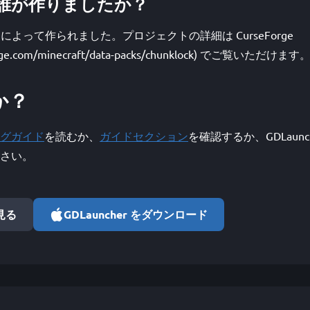
k は誰が作りましたか？
illbee によって作られました。プロジェクトの詳細は CurseForge
forge.com/minecraft/data-packs/chunklock) でご覧いただけます
か？
グガイド
を読むか、
ガイドセクション
を確認するか、GDLaunc
さい。
で見る
GDLauncher をダウンロード