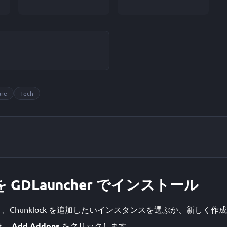
ン
ure
Tech
k を GDLauncher でインストール
 を開き、Chunklock を追加したいインスタンスを選ぶか、新しく
き、
Add Addons
をクリックします。